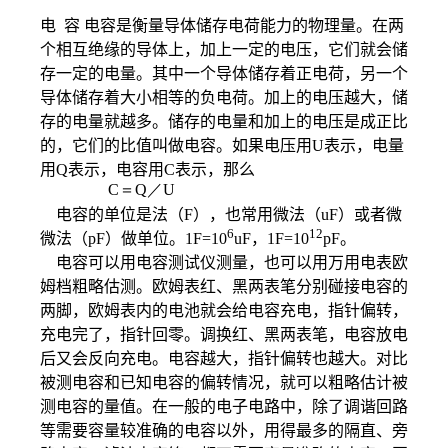
电 容
电容是衡量导体储存电荷能力的物理量。在两
个相互绝缘的导体上，加上一定的电压，它们就会储
存一定的电量。其中一个导体储存着正电荷，另一个
导体储存着大小相等的负电荷。加上的电压越大，储
存的电量就越多。储存的电量和加上的电压是成正比
的，它们的比值叫做电容。如果电压用
U
表示，电量
用
Q
表示，电容用
C
表示，那么
C＝Q／U
电容的单位是法（
F
），也常用微法（
uF
）或者微
6
12
微法（
pF
）做单位。
1F=10
uF
，
1F=10
pF
。
电容可以用电容测试仪测量，也可以用万用电表欧
姆档粗略估测。欧姆表红、黑两表笔分别碰接电容的
两脚，欧姆表内的电池就会给电容充电，指针偏转，
充电完了，指针回零。调换红、黑两表笔，电容放电
后又会反向充电。电容越大，指针偏转也越大。对比
被测电容和已知电容的偏转情况，就可以粗略估计被
测电容的量值。在一般的电子电路中，除了调谐回路
等需要容量较准确的电容以外，用得最多的隔直、旁