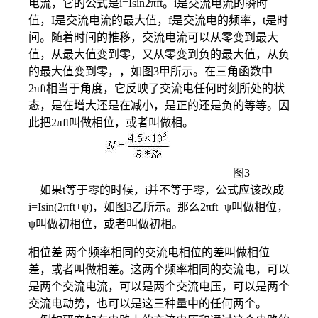
电流，它的公式是
i=Isin2
π
ft
。
i
是交流电流的瞬时
值，
I
是交流电流的最大值，
f
是交流电的频率，
t
是时
间。随着时间的推移，交流电流可以从零变到最大
值，从最大值变到零，又从零变到负的最大值，从负
的最大值变到零，，如图
3
甲所示。在三角函数中
2
π
ft
相当于角度，它反映了交流电任何时刻所处的状
态，是在增大还是在减小，是正的还是负的等等。因
此把
2
π
ft
叫做相位，或者叫做相。
图
3
如果
t
等于零的时候，
i
并不等于零，公式应该改成
i=Isin(2
π
ft+
ψ
)，
如图
3
乙所示。那么
2
π
ft+
ψ叫做相位，
ψ叫做初相位，或者叫做初相。
相位差
两个频率相同的交流电相位的差叫做相位
差，或者叫做相差。这两个频率相同的交流电，可以
是两个交流电流，可以是两个交流电压，可以是两个
交流电动势，也可以是这三种量中的任何两个。