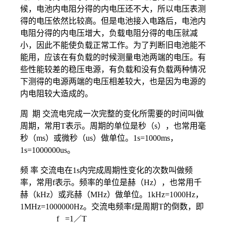
候，电池内电阻分得的内电压还不大，所以电压表测
得的电压依然比较高。但是电池接入电路后，电池内
电阻分得的内电压增大，负载电阻分得的电压就减
小，因此不能使负载正常工作。为了判断旧电池能不
能用，应该在有负载的时候测量电池两端的电压。有
些性能较差的稳压电源，有负载和没有负载两种情况
下测得的电源两端的电压相差较大，也是因为电源的
内电阻较大造成的。
周 期
交流电完成一次完整的变化所需要的时间叫做
周期，常用
T
表示。周期的单位是秒（
s
）
，
也常用毫
秒（
ms
）或微秒（
us
）做单位。
1s=1000ms
，
1s=1000000us
。
频 率
交流电在
1s
内完成周期性变化的次数叫做频
率，常用
f
表示。频率的单位是赫（
Hz
），也常用千
赫（
kHz
）或兆赫（
MHz
）做单位。
1kHz=1000Hz
，
1MHz=1000000Hz
。交流电频率
f
是周期
T
的倒数，即
f =1／T