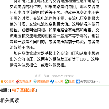
例如研究加在电路上的交流电压和通过这个电路的
交流电流的相位差。如果电路是纯电阻，那么交流电
压和电流电流的相位差等于零。也就是说交流电压等
于零的时候，交流电流也等于零，交流电压变到最大
值的时候，交流电流也变到最大值。这种情况叫做同
相位，或者叫做同相。如果电路含有电感和电容，交
流电压和交流电流的相位差一般是不等于零的，也就
是说一般是不同相的，或者电压超前于电流，或者电
流超前于电压。
加在晶体管放大器基极上的交流电压和从集电极输
出的交流电压，这两者的相位差正好等于180°。这种
情况叫做反相位，或者叫做反相。
来源: 作者: 2006/9/25 16:50:53
QQ空间
新浪微博
腾讯微博
人人网
微信
分享到其他>>：
栏目: [
电子基础知识
]
相关阅读