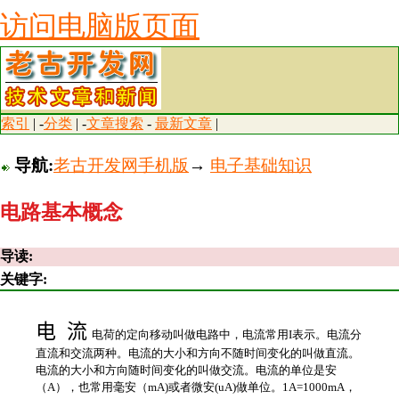
访问电脑版页面
索引
| -
分类
| -
文章搜索
-
最新文章
|
导航:
老古开发网手机版
→
电子基础知识
电路基本概念
导读:
关键字:
电 流
电荷的定向移动叫做电路中，电流常用I表示。电流分
直流和交流两种。电流的大小和方向不随时间变化的叫做直流。
电流的大小和方向随时间变化的叫做交流。电流的单位是安
（A），也常用毫安（mA)或者微安(uA)做单位。1A=1000mA，