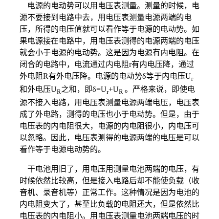
电源的电动势可以用电压表测量。测量的时候，电
源不要接到电路中去，用电压表测量电源两端的电
压，所得的电压值就可以看作等于电源的电动势。如
果电源接在电路中，用电压表测得的电源两端的电压
就会小于电源的电动势。这是因为电源有内电阻。在
闭合的电路中，电流通过内电阻r有内电压降，通过
外电阻R有外电压降。电源的电动势δ等于内电压U
r
和外电压U
之和，即δ=U
+U
。严格来说，即使电
R
r
R
源不接入电路，用电压表测量电源两端电压，电压表
成了外电路，测得的电压也小于电动势。但是，由于
电压表的内电阻很大，电源的内电阻很小，内电压可
以忽略。因此，电压表测得的电源两端的电压是可以
看作等于电源电动势的。
干电池用旧了，用电压用测量电池两端的电压，有
时候依然比较高，但是接入电路后却不能使负载（收
音机、录音机等）正常工作。这种情况是因为电池的
内电阻变大了，甚至比负载的电阻还大，但是依然比
电压表的内电阻小。用电压表测量电池两端电压的时