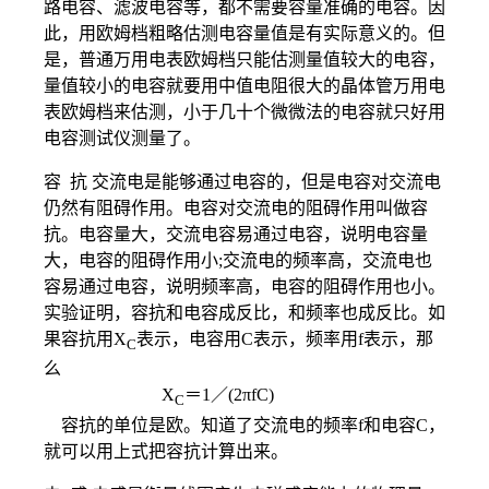
路电容、滤波电容等，都不需要容量准确的电容。因
此，用欧姆档粗略估测电容量值是有实际意义的。但
是，普通万用电表欧姆档只能估测量值较大的电容，
量值较小的电容就要用中值电阻很大的晶体管万用电
表欧姆档来估测，小于几十个微微法的电容就只好用
电容测试仪测量了。
容 抗
交流电是能够通过电容的，但是电容对交流电
仍然有阻碍作用。电容对交流电的阻碍作用叫做容
抗。电容量大，交流电容易通过电容，说明电容量
大，电容的阻碍作用小;交流电的频率高，交流电也
容易通过电容，说明频率高，电容的阻碍作用也小。
实验证明，容抗和电容成反比，和频率也成反比。如
果容抗用
X
表示，电容用
C
表示，频率用
f
表示，那
C
么
X
＝1／(2
πfC
)
C
容抗的单位是欧。知道了交流电的频率
f
和电容
C
，
就可以用上式把容抗计算出来。