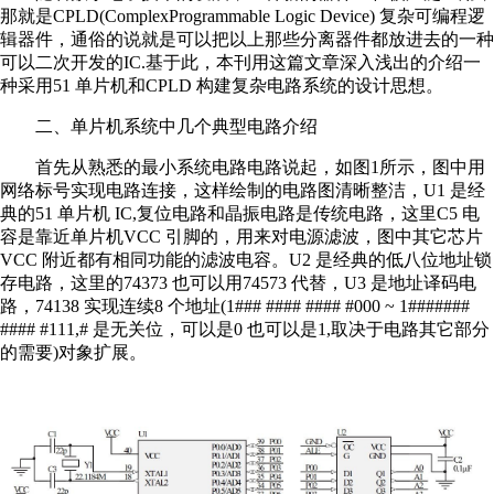
那就是CPLD(ComplexProgrammable Logic Device) 复杂可编程逻
辑器件，通俗的说就是可以把以上那些分离器件都放进去的一种
可以二次开发的IC.基于此，本刊用这篇文章深入浅出的介绍一
种采用51 单片机和CPLD 构建复杂电路系统的设计思想。
二、单片机系统中几个典型电路介绍
首先从熟悉的最小系统电路电路说起，如图1所示，图中用
网络标号实现电路连接，这样绘制的电路图清晰整洁，U1 是经
典的51 单片机 IC,复位电路和晶振电路是传统电路，这里C5 电
容是靠近单片机VCC 引脚的，用来对电源滤波，图中其它芯片
VCC 附近都有相同功能的滤波电容。U2 是经典的低八位地址锁
存电路，这里的74373 也可以用74573 代替，U3 是地址译码电
路，74138 实现连续8 个地址(1### #### #### #000 ~ 1#######
#### #111,# 是无关位，可以是0 也可以是1,取决于电路其它部分
的需要)对象扩展。