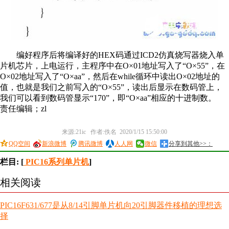
编好程序后将编译好的HEX码通过ICD2仿真烧写器烧入单
片机芯片，上电运行，主程序中在O×01地址写入了“O×55”，在
O×02地址写入了“O×aa”，然后在while循环中读出O×02地址的
值，也就是我们之前写入的“O×55”，读出后显示在数码管上，
我们可以看到数码管显示“170”，即“O×aa”相应的十进制数。
责任编辑；zl
来源:21ic 作者:佚名 2020/1/15 15:50:00
QQ空间
新浪微博
腾讯微博
人人网
微信
分享到其他>>：
栏目: [
PIC16系列单片机
]
相关阅读
PIC16F631/677是从8/14引脚单片机向20引脚器件移植的理想选
择