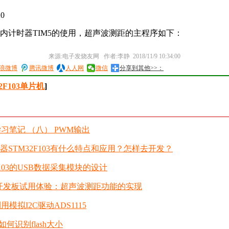
A0
内计时器TIM5的使用，超声波测距的主程序如下：
来源:电子发烧友网 作者:李静 2018/11/9 10:34:00
浪微博
腾讯微博
人人网
微信
分享到其他>>：
2F103单片机
]
3学习笔记 （八） PWM输出
器STM32F103有什么特点和应用？怎样去开发？
F103的USB数据采集模块的设计
03 开发板试用体验：超声波测距功能的实现
利用模拟I2C驱动ADS1115
et6如何识别flash大小