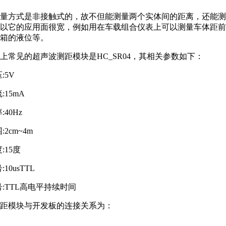
量方式是非接触式的，故不但能测量两个实体间的距离，还能测
以它的应用面很宽，例如用在车载组合仪表上可以测量车体距前
箱的液位等。
上常见的超声波测距模块是HC_SR04，其相关参数如下：
:5V
:15mA
:40Hz
:2cm~4m
:15度
10usTTL
号:TTL高电平持续时间
距模块与开发板的连接关系为：