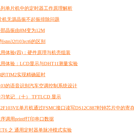
03系列单片机中的定时器工作原理解析
03单片机无源晶振不起振排除问题
3外部晶振由8M变为12M
t6与stm32f103rct6的区别
03试用体验(四)：硬件原理与机壳组装
03试用体验：LCD显示与DHT11测量实验
103的TIM2实现精确延时
F103的语音识别汽车空调控制系统设计
3学习笔记 （十） TFTLCD 显示
M32F103VE单片机通过FSMC接口读写DS12C887时钟芯片中的寄
3程序调用printf打印串口数据
3ZET6 之 通用定时器单脉冲模式实验