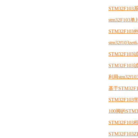
STM32F1
stm32F1
STM32F10
stm32f103ze
STM32F1
STM32F1
利用stm32f
基于STM32
STM32F10
100脚的ST
STM32F10
STM32F10