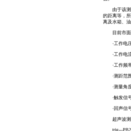
由于该测
的距离等，所
离及水箱、油
目前市面
·工作电压
·工作电流
·工作频率
·测距范围
·测量角度
·触发信号:
·回声信
超声波测
trig---PB2