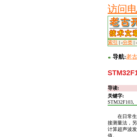
访问电
索引
| -
分类
| 
导航:
老
STM3
导读:
关键字:
STM32F103,
在日常生
接测量法，另
计算超声波发
值。