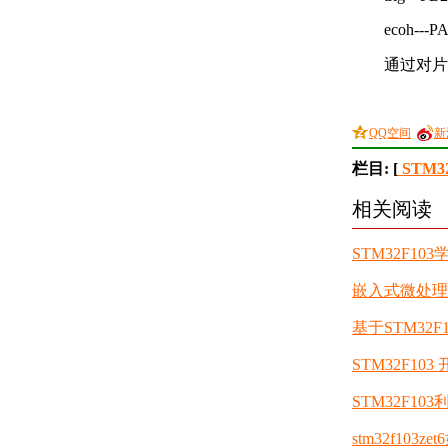
ecoh---P
通过对片
QQ空间
新
栏目: [
STM3
相关阅读
STM32F10
嵌入式微处理
基于STM32
STM32F1
STM32F103
stm32f103z