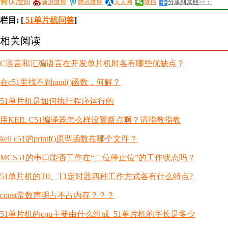
QQ空间
新浪微博
腾讯微博
人人网
微信
分享到其他>>：
栏目: [
51单片机问答
]
相关阅读
C语言和汇编语言在开发单片机时各有哪些优缺点？
在c51里找不到rand()函数，何解？
51单片机是如何执行程序运行的
用KEIL C51编译器怎么样设置断点啊？请指教指教
keil c51的printf()原型函数在哪个文件？
MCS51的串口能否工作在“二位停止位”的工作状态吗？
51单片机的T0、T1定时器四种工作方式各有什么特点?
const常数声明占不占内存？？？
51单片机的cpu主要由什么组成_51单片机的字长是多少