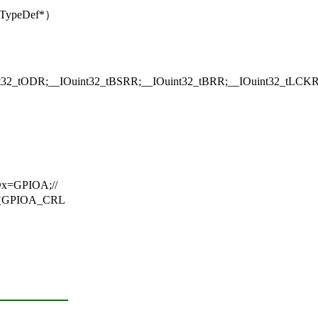
TypeDef*）
int32_tODR;__IOuint32_tBSRR;__IOuint32_tBRR;__IOuint32_tLC
=GPIOA;//
GPIOA_CRL