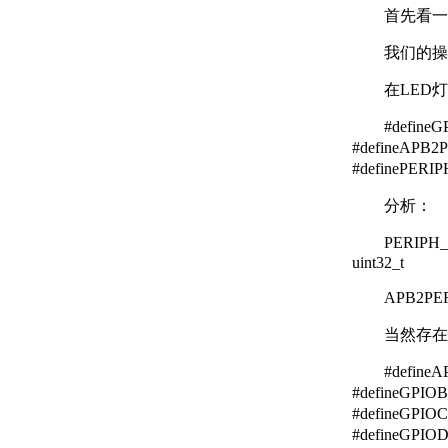
首先看一
我们的操
在LED
#defin
#defineAPB
#definePERI
分析：
PERIP
uint32_t
APB2P
当然存在
#defin
#defineGPI
#defineGPI
#defineGPI