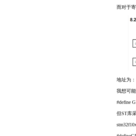
而对于寄
地址为： G
我想可能
#define
但ST库
stm32f1
#defin