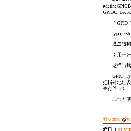
#defineGPI
GPIOC_BAS
而GPIO_
typedefs
通过结构
引用一张
这样当我
GPIO_T
把指针地址设置为
寄存器123
非常方便
QQ空间
新
栏目: [
STM3