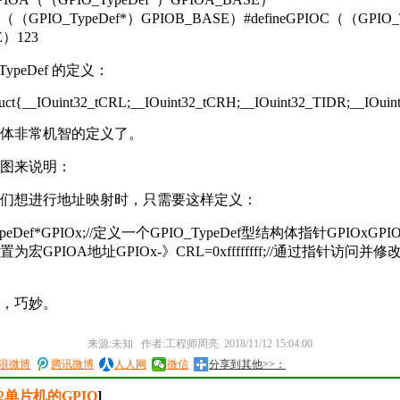
OB（（GPIO_TypeDef*）GPIOB_BASE）#defineGPIOC（（GPIO_
E）123
TypeDef 的定义：
truct{__IOuint32_tCRL;__IOuint32_tCRH;__IOuint32_TIDR;__IOu
体非常机智的定义了。
图来说明：
们想进行地址映射时，只需要这样定义：
ypeDef*GPIOx;//定义一个GPIO_TypeDef型结构体指针GPIOxGPIOx
宏GPIOA地址GPIOx-》CRL=0xffffffff;//通过指针访问并修改
，巧妙。
来源:未知 作者:工程师周亮 2018/11/12 15:04:00
浪微博
腾讯微博
人人网
微信
分享到其他>>：
2单片机的GPIO
]