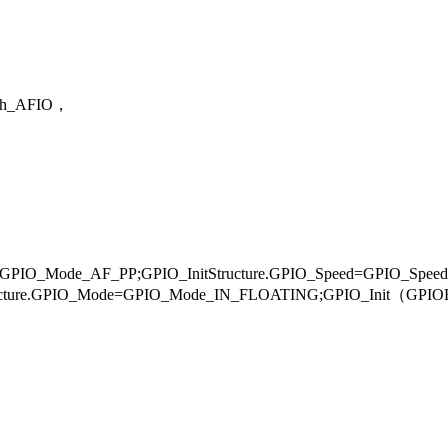
ph_AFIO，
ode=GPIO_Mode_AF_PP;GPIO_InitStructure.GPIO_Speed=GPIO_S
tStructure.GPIO_Mode=GPIO_Mode_IN_FLOATING;GPIO_Init（GPI
。