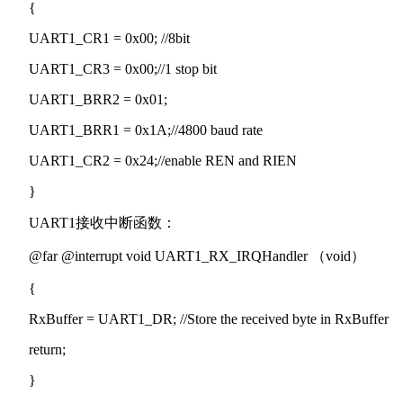
{
UART1_CR1 = 0x00; //8bit
UART1_CR3 = 0x00;//1 stop bit
UART1_BRR2 = 0x01;
UART1_BRR1 = 0x1A;//4800 baud rate
UART1_CR2 = 0x24;//enable REN and RIEN
}
UART1接收中断函数：
@far @interrupt void UART1_RX_IRQHandler （void）
{
RxBuffer = UART1_DR; //Store the received byte in RxBuffer
return;
}