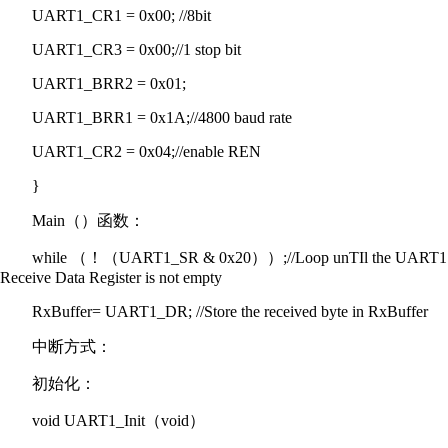
UART1_CR1 = 0x00; //8bit
UART1_CR3 = 0x00;//1 stop bit
UART1_BRR2 = 0x01;
UART1_BRR1 = 0x1A;//4800 baud rate
UART1_CR2 = 0x04;//enable REN
}
Main（）函数：
while （！（UART1_SR & 0x20））;//Loop unTIl the UART1
Receive Data Register is not empty
RxBuffer= UART1_DR; //Store the received byte in RxBuffer
中断方式：
初始化：
void UART1_Init（void）