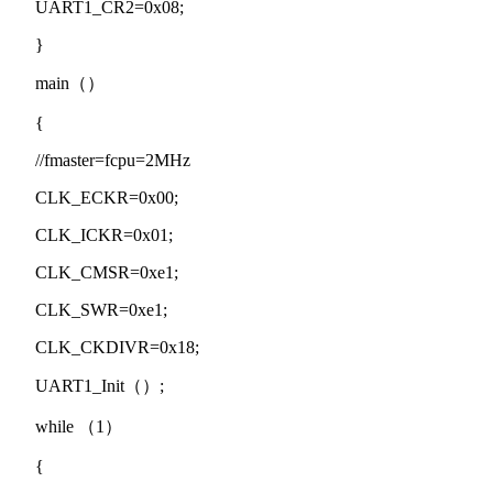
UART1_CR2=0x08;
}
main（）
{
//fmaster=fcpu=2MHz
CLK_ECKR=0x00;
CLK_ICKR=0x01;
CLK_CMSR=0xe1;
CLK_SWR=0xe1;
CLK_CKDIVR=0x18;
UART1_Init（）;
while （1）
{