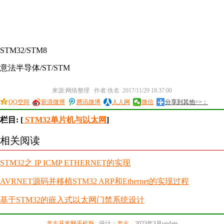
STM32/STM8
意法半导体/ST/STM
来源:网络整理 作者:佚名 2017/11/29 18:37:00
QQ空间
新浪微博
腾讯微博
人人网
微信
分享到其他>>：
栏目: [
STM32单片机与以太网
]
相关阅读
STM32之 IP ICMP ETHERNET的实现
AVRNET源码并移植STM32 ARP和Ethernet的实现过程
基于STM32的嵌入式以太网门禁系统设计
老古开发网手机版
设计：
老古
，2023年3月update