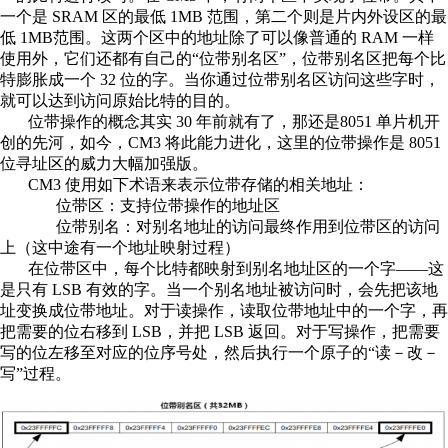
一个是 SRAM 区的最低 1MB 范围，第二个则是片内外设区的最
低 1MB范围。这两个区中的地址除了可以像普通的 RAM 一样
使用外，它们还都有自己的“位带别名区”，位带别名区把每个比
特膨胀成一个 32 位的字。当你通过位带别名区访问这些字时，
就可以达到访问原始比特的目的。
位带操作的概念其实 30 年前就有了，那还是8051 单片机开
创的先河，如今，CM3 将此能力进化，这里的位带操作是 8051
位寻址区的威力大幅加强版。
CM3 使用如下术语来表示位带存储的相关地址：
位带区：支持位带操作的地址区
位带别名：对别名地址的访问最终作用到位带区的访问
上（这中途有一个地址映射过程）
在位带区中，每个比特都映射到别名地址区的一个字——这
是只有 LSB 有效的字。当一个别名地址被访问时，会先把该地
址变换成位带地址。对于读操作，读取位带地址中的一个字，再
把需要的位右移到 LSB，并把 LSB 返回。对于写操作，把需要
写的位左移至对应的位序号处，然后执行一个原子的“读－改－
写”过程。