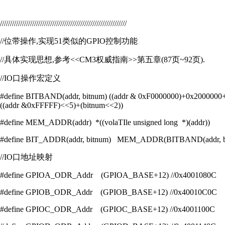
///////////////////////////////////////////////////////////////
//位带操作,实现51类似的GPIO控制功能
//具体实现思想,参考<<CM3权威指南>>第五章(87页~92页).
//IO口操作宏定义
#define BITBAND(addr, bitnum) ((addr & 0xF0000000)+0x2000000
((addr &0xFFFFF)<<5)+(bitnum<<2))
#define MEM_ADDR(addr) *((volaTIle unsigned long *)(addr))
#define BIT_ADDR(addr, bitnum) MEM_ADDR(BITBAND(addr, b
//IO口地址映射
#define GPIOA_ODR_Addr (GPIOA_BASE+12) //0x4001080C
#define GPIOB_ODR_Addr (GPIOB_BASE+12) //0x40010C0C
#define GPIOC_ODR_Addr (GPIOC_BASE+12) //0x4001100C