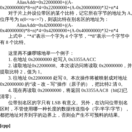
AliasAddr=0x22000000+((A-
0x20000000)*8+n)*4=0x22000000+(A-0x20000000)*32+n*4
对于片上外设位带区的某个比特，记它所在字节的地址为 A,
位序号为 n(0<=n<=7)，则该比特在别名区的地址为：
AliasAddr=0x42000000+((A-
0x40000000)*8+n)*4=0x42000000+(A-0x40000000)*32+n*4
上式中，“*4”表示一个字为 4 个字节，“*8”表示一个字节中
有 8 个比特。
这里再不嫌啰嗦地举一个例子：
1. 在地址 0x20000000 处写入 0x3355AACC
2. 读取地址0x22000008。本次读访问将读取 0x20000000，并
提取比特 2，值为 1。
3. 往地址 0x22000008 处写 0。本次操作将被映射成对地址
0x20000000 的“读－改－写”操作（原子的），把比特2 清 0。
4. 现在再读取 0x20000000，将返回 0x3355AAC8（bit[2]已
清零）。
位带别名区的字只有 LSB 有意义。另外，在访问位带别名
区时，不管使用哪一种长度的数据传送指令（字/半字/字节），
都把地址对齐到字的边界上，否则会产生不可预料的结果。
[cpp]