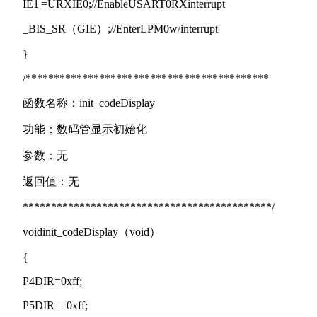
IE1|=URXIE0;//EnableUSART0RXinterrupt
_BIS_SR（GIE）;//EnterLPM0w/interrupt
}
/*******************************************
函数名称：init_codeDisplay
功能：数码管显示初始化
参数：无
返回值：无
********************************************/
voidinit_codeDisplay（void）
{
P4DIR=0xff;
P5DIR = 0xff;